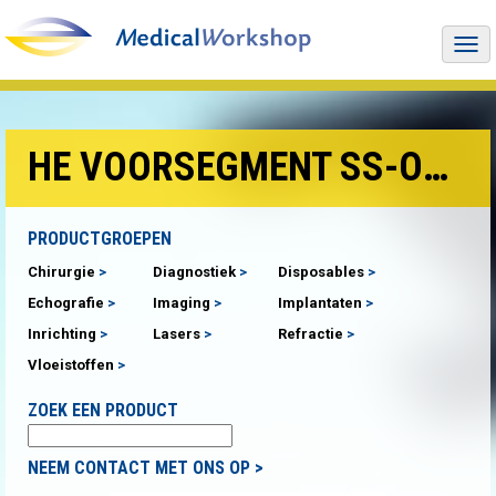
Togg
navi
HE VOORSEGMENT SS-OCT ANTERION®
PRODUCTGROEPEN
Chirurgie
Diagnostiek
Disposables
Echografie
Imaging
Implantaten
Inrichting
Lasers
Refractie
Vloeistoffen
ZOEK EEN PRODUCT
NEEM CONTACT MET ONS OP >