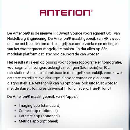
De Anterion® is de nieuwe HR Swept Source voorsegment OCT van
Heidelberg Engineering. De Anterion® maakt gebruik van HR swept
source oct beelden om de belangrijkste onderzoeken en metingen
van het voorsegment mogelijk te maken. En dat alles op één
modulair platform dat later nog geupgrade kan worden.
Het resultaat is één oplossing voor cornea topografie en tomografie,
voorsegment metingen, aslengte metingen (biometrie) en IOL
calculaties. Alle data is bruikbaar in de dagelijkse praktijk voor zowel
cataract en refractieve chirurgie, als voor cornea en glaucoom
diagnostiek. De Anterion® kan nu optioneel ook uitgerust worden
met de Barrett formules Universal II, Toric, True-K, True-K Toric!!
De Anterion® maakt gebruik van 4 "apps":
Imaging app (standaard)
Cornea app (optioneel)
Cataract app (optioneel)
Metrics app (optioneel)