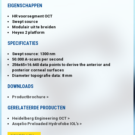
EIGENSCHAPPEN
HR voorsegment OCT
Swept source
Modulair uit te breiden
Heyex 2 platform
SPECIFICATIES
Swept source: 1300 nm
50.000 A-scans per second
256x65=16.640 data points to derive the anterior and
posterior corneal surfaces
Diameter topografie data: 8 mm
DOWNLOADS
Productbrochure
GERELATEERDE PRODUCTEN
Heidelberg Engineering OCT
Asqelio Preloaded Hydrofobe IOL's