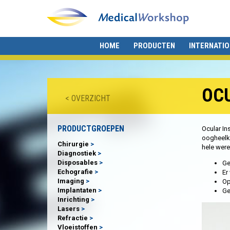
HOME
PRODUCTEN
INTERNATI
OC
< OVERZICHT
PRODUCTGROEPEN
Ocular In
oogheelk
Chirurgie
hele were
Diagnostiek
Disposables
Ge
Echografie
Er
Imaging
Op
Implantaten
Ge
Inrichting
Lasers
Refractie
Vloeistoffen