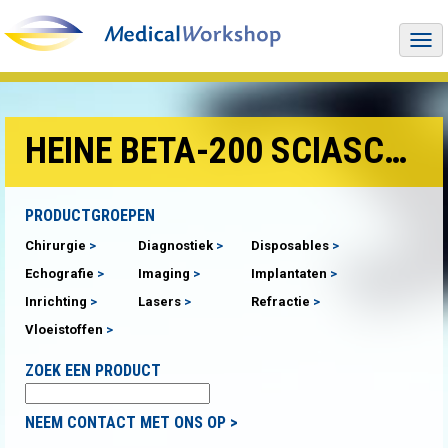
Togg
navi
HEINE BETA-200 SCIASCOOP
PRODUCTGROEPEN
Chirurgie
Diagnostiek
Disposables
Echografie
Imaging
Implantaten
Inrichting
Lasers
Refractie
Vloeistoffen
ZOEK EEN PRODUCT
NEEM CONTACT MET ONS OP >