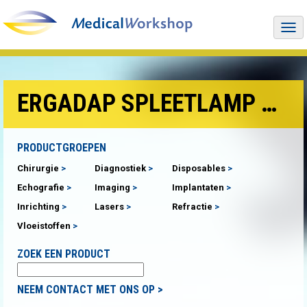
Togg
navi
ERGADAP SPLEETLAMP ADAPTER
PRODUCTGROEPEN
Chirurgie
Diagnostiek
Disposables
Echografie
Imaging
Implantaten
Inrichting
Lasers
Refractie
Vloeistoffen
ZOEK EEN PRODUCT
NEEM CONTACT MET ONS OP >