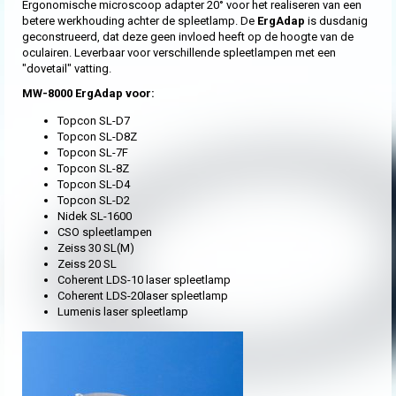
Ergonomische microscoop adapter 20° voor het realiseren van een
betere werkhouding achter de spleetlamp. De
ErgAdap
is dusdanig
geconstrueerd, dat deze geen invloed heeft op de hoogte van de
oculairen. Leverbaar voor verschillende spleetlampen met een
"dovetail" vatting.
MW-8000 ErgAdap voor:
Topcon SL-D7
Topcon SL-D8Z
Topcon SL-7F
Topcon SL-8Z
Topcon SL-D4
Topcon SL-D2
Nidek SL-1600
CSO spleetlampen
Zeiss 30 SL(M)
Zeiss 20 SL
Coherent LDS-10 laser spleetlamp
Coherent LDS-20laser spleetlamp
Lumenis laser spleetlamp