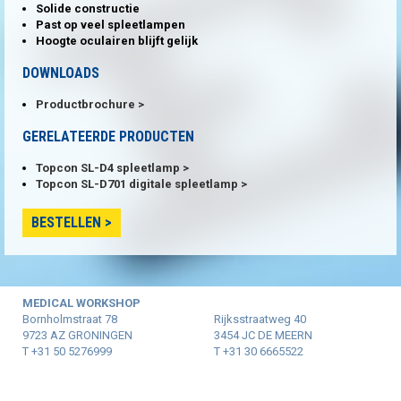
Solide constructie
Past op veel spleetlampen
Hoogte oculairen blijft gelijk
DOWNLOADS
Productbrochure
GERELATEERDE PRODUCTEN
Topcon SL-D4 spleetlamp
Topcon SL-D701 digitale spleetlamp
BESTELLEN
MEDICAL WORKSHOP
Bornholmstraat 78
Rijksstraatweg 40
9723 AZ GRONINGEN
3454 JC DE MEERN
T +31 50 5276999
T +31 30 6665522