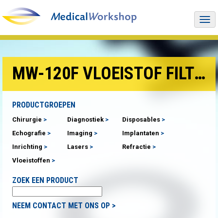
Togg
navi
MW-120F VLOEISTOF FILTER
PRODUCTGROEPEN
Chirurgie
Diagnostiek
Disposables
Echografie
Imaging
Implantaten
Inrichting
Lasers
Refractie
Vloeistoffen
ZOEK EEN PRODUCT
NEEM CONTACT MET ONS OP >