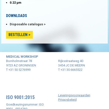
0.22 µm
DOWNLOADS
Disposable catalogus
BESTELLEN
MEDICAL WORKSHOP
Bornholmstraat 78
Rijksstraatweg 40
9723 AZ GRONINGEN
3454 JC DE MEERN
T +31 50 5276999
T +31 30 6665522
Leveringsvoorwaarden
ISO 9001:2015
Privacybeleid
Goedkeuringsnummer: ISO
9001 - 0024760