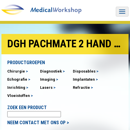
Togg
navi
DGH PACHMATE 2 HAND PACHYMETER
PRODUCTGROEPEN
Chirurgie
Diagnostiek
Disposables
Echografie
Imaging
Implantaten
Inrichting
Lasers
Refractie
Vloeistoffen
ZOEK EEN PRODUCT
NEEM CONTACT MET ONS OP >