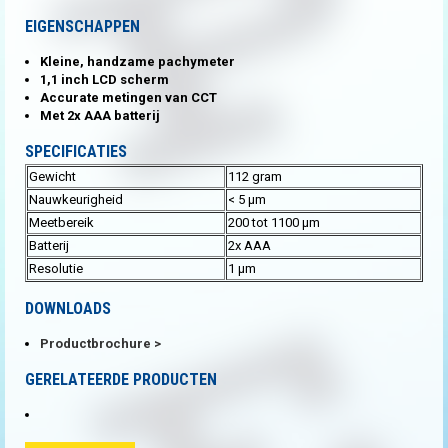
EIGENSCHAPPEN
Kleine, handzame pachymeter
1,1 inch LCD scherm
Accurate metingen van CCT
Met 2x AAA batterij
SPECIFICATIES
Gewicht
112 gram
Nauwkeurigheid
< 5 µm
Meetbereik
200 tot 1100 µm
Batterij
2x AAA
Resolutie
1 µm
DOWNLOADS
Productbrochure
GERELATEERDE PRODUCTEN