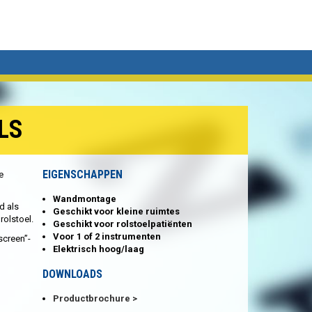
LS
EIGENSCHAPPEN
e
Wandmontage
d als
Geschikt voor kleine ruimtes
rolstoel.
Geschikt voor rolstoelpatiënten
Voor 1 of 2 instrumenten
screen”-
Elektrisch hoog/laag
DOWNLOADS
Productbrochure