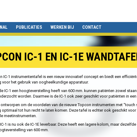
ONAL
PUBLICATIES
WERKEN BIJ
CONTACT
CON IC-1 EN IC-1E WANDTAFE
 IC-1 instrumententafel is een nieuw innovatief concept en biedt een efficiënt
 voor het gebruik van oogheelkundige apparatuur.
e IC-1 een hoogteverstelling heeft van 600 mm. kunnen patiënten zowel staan
nderzocht worden. Daarmee is de IC-1 ook zeer geschikt voor patiënten in een 
is ontworpen om de voordelen van de nieuwe Topcon instrumenten met “touch 
 optimaal tot hun recht te laten komen. Deze tafel is echter ook geschikt voor
ele meetinstrumenten.
IC-1 is nu ook de IC-1E leverbaar. Deze heeft een lagere kolom, maar dezelfde
ogteverstelling van 600 mm.