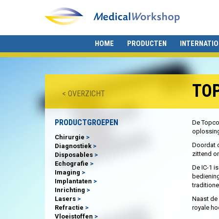
HOME
PRODUCTEN
INTERNATI
TOP
< OVERZICHT
PRODUCTGROEPEN
De Topcon
oplossing
Chirurgie
Doordat d
Diagnostiek
zittend o
Disposables
Echografie
De IC-1 
Imaging
bediening
Implantaten
tradition
Inrichting
Lasers
Naast de 
Refractie
royale ho
Vloeistoffen