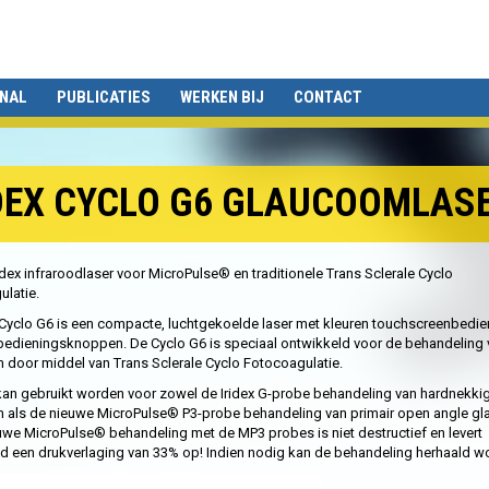
ONAL
PUBLICATIES
WERKEN BIJ
CONTACT
DEX CYCLO G6 GLAUCOOMLAS
dex infraroodlaser voor MicroPulse® en traditionele Trans Sclerale Cyclo
latie.
 Cyclo G6 is een compacte, luchtgekoelde laser met kleuren touchscreenbedie
 bedieningsknoppen. De Cyclo G6 is speciaal ontwikkeld voor de behandeling
door middel van Trans Sclerale Cyclo Fotocoagulatie.
kan gebruikt worden voor zowel de Iridex G-probe behandeling van hardnekki
 als de nieuwe MicroPulse® P3-probe behandeling van primair open angle g
we MicroPulse® behandeling met de MP3 probes is niet destructief en levert
d een drukverlaging van 33% op! Indien nodig kan de behandeling herhaald w