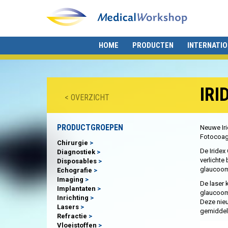
HOME
PRODUCTEN
INTERNATI
IRI
< OVERZICHT
PRODUCTGROEPEN
Neuwe Iri
Fotocoagu
Chirurgie
De Iridex
Diagnostiek
verlichte
Disposables
glaucoom 
Echografie
Imaging
De laser 
Implantaten
glaucoom
Inrichting
Deze nieu
Lasers
gemiddel
Refractie
Vloeistoffen