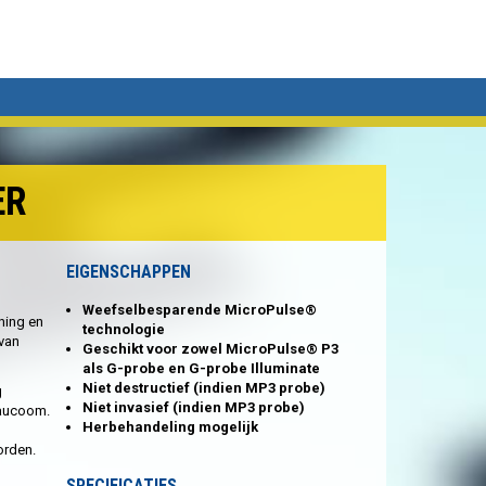
ER
EIGENSCHAPPEN
Weefselbesparende MicroPulse®
ning en
technologie
 van
Geschikt voor zowel MicroPulse® P3
als G-probe en G-probe Illuminate
Niet destructief (indien MP3 probe)
g
Niet invasief (indien MP3 probe)
laucoom.
Herbehandeling mogelijk
orden.
SPECIFICATIES