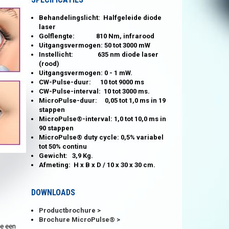
Behandelingslicht: Halfgeleide diode
laser
Golflengte: 810 Nm, infrarood
Uitgangsvermogen: 50 tot 3000 mW
Instellicht: 635 nm diode laser
(rood)
Uitgangsvermogen: 0 - 1 mW.
CW-Pulse-duur: 10 tot 9000 ms
CW-Pulse-interval: 10 tot 3000 ms.
MicroPulse-duur: 0,05 tot 1,0 ms in 19
stappen
MicroPulse®-interval: 1,0 tot 10,0 ms in
90 stappen
MicroPulse® duty cycle: 0,5% variabel
tot 50% continu
Gewicht: 3,9 Kg.
Afmeting: H x B x D / 10 x 30 x 30 cm.
DOWNLOADS
Productbrochure
Brochure MicroPulse®
te een