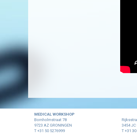
MEDICAL WORKSHOP
Bornholmstraat 78
Rijksstr
9723 AZ GRONINGEN
3454 JC
T +31 50 5276999
T +31 3