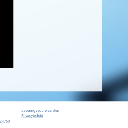
Leveringsvoorwaarden
Privacybeleid
024760