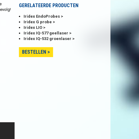
e
GERELATEERDE PRODUCTEN
gevolg!
Iridex EndoProbes
Iridex G probe
Iridex LIO
Iridex IQ-577 geellaser
Iridex IQ-532 groenlaser
BESTELLEN