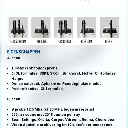
EIGENSCHAPPEN
A-scan
:
10 Mhz (soft touch) probe
6 IOL formules: SRKT, SRK-II, Binkhorst, Hoffer Q, Holladay,
Haigis
Dense cataract, Aphakie en Pseudophakie modus
Post refractive IOL formules
B-scan:
B probe 12,5 Mhz (of 20 MHz tegen meerprijs)
256 ray scans met 2048 punten per ray
Scan Settings: Orbita, Corpus Vitreum, Retina, Choroidea
Video Aquisitie archivering tot 12 video’s per onderzoek