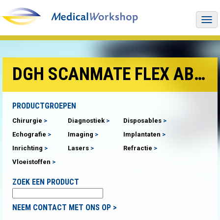
Togg
navi
DGH SCANMATE FLEX AB SCAN
PRODUCTGROEPEN
Chirurgie
Diagnostiek
Disposables
Echografie
Imaging
Implantaten
Inrichting
Lasers
Refractie
Vloeistoffen
ZOEK EEN PRODUCT
NEEM CONTACT MET ONS OP >