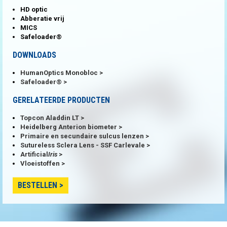
HD optic
Abberatie vrij
MICS
Safeloader®
DOWNLOADS
HumanOptics Monobloc
Safeloader®
GERELATEERDE PRODUCTEN
Topcon Aladdin LT
Heidelberg Anterion biometer
Primaire en secundaire sulcus lenzen
Sutureless Sclera Lens - SSF Carlevale
Artificial
Iris
Vloeistoffen
BESTELLEN