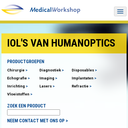
Togg
navi
IOL'S VAN HUMANOPTICS
PRODUCTGROEPEN
Chirurgie
Diagnostiek
Disposables
Echografie
Imaging
Implantaten
Inrichting
Lasers
Refractie
Vloeistoffen
ZOEK EEN PRODUCT
NEEM CONTACT MET ONS OP >