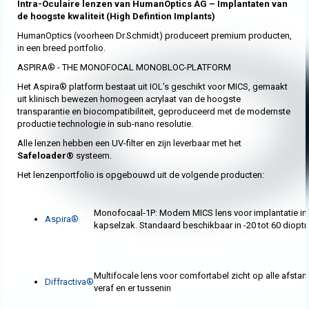
Intra-Oculaire lenzen van HumanOptics AG – Implantaten van
de hoogste kwaliteit (High Defintion Implants)
HumanOptics (voorheen Dr.Schmidt) produceert premium producten,
in een breed portfolio.
ASPIRA® - THE MONOFOCAL MONOBLOC-PLATFORM
Het Aspira® platform bestaat uit IOL’s geschikt voor MICS, gemaakt
uit klinisch bewezen homogeen acrylaat van de hoogste
transparantie en biocompatibiliteit, geproduceerd met de modernste
productie technologie in sub-nano resolutie.
Alle lenzen hebben een UV-filter en zijn leverbaar met het
Safeloader®
systeem.
Het lenzenportfolio is opgebouwd uit de volgende producten:
Monofocaal-1P: Modern MICS lens voor implantatie in
Aspira®
kapselzak. Standaard beschikbaar in -20 tot 60 dioptri
Multifocale lens voor comfortabel zicht op alle afstand
Diffractiva®
veraf en er tussenin