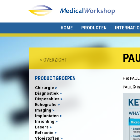
HOME
PRODUCTEN
INTERNATI
PA
< OVERZICHT
PRODUCTGROEPEN
Het PAUL
PAUL® int
Chirurgie
Diagnostiek
Disposables
Echografie
Imaging
Implantaten
Inrichting
Lasers
Refractie
Vloeistoffen