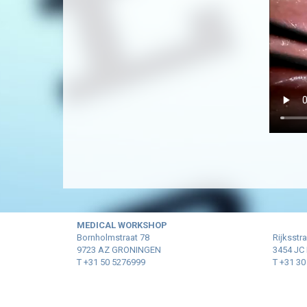
MEDICAL WORKSHOP
Bornholmstraat 78
Rijksstr
9723 AZ GRONINGEN
3454 JC
T +31 50 5276999
T +31 3