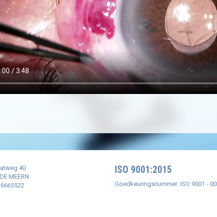
aatweg 40
ISO 9001:2015
 DE MEERN
Goedkeuringsnummer: ISO 9001 - 0
0 6665522